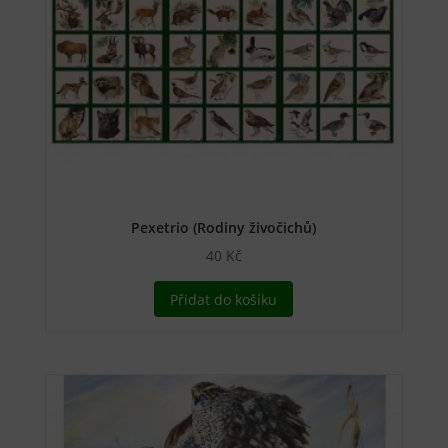
lze
vybrat
na
stránce
produktu
Pexetrio (Rodiny živočichů)
40
Kč
Přidat do košíku