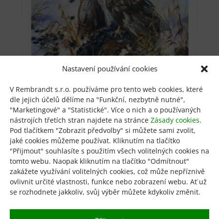
Nastavení používání cookies
V Rembrandt s.r.o. používáme pro tento web cookies, které
Úlovek jestřába
dle jejich účelů dělíme na "Funkční, nezbytně nutné",
od
800
Kč
"Marketingové" a "Statistické". Více o nich a o používaných
Tento
nástrojích třetích stran najdete na stránce
Zásady cookies
.
Výběr možností
produkt
Pod tlačítkem "Zobrazit předvolby" si můžete sami zvolit,
má
jaké cookies můžeme používat. Kliknutím na tlačítko
více
"Přijmout" souhlasíte s použitím všech volitelných cookies na
tomto webu. Naopak kliknutím na tlačítko "Odmítnout"
variant.
zakážete využívání volitelných cookies, což může nepříznivě
Možnosti
ovlivnit určité vlastnosti, funkce nebo zobrazení webu. Ať už
1
2
→
lze
se rozhodnete jakkoliv, svůj výběr můžete kdykoliv změnit.
vybrat
na
Obchod
KGR
GDPR
stránce