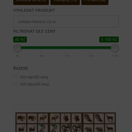
VYHLEDAT PRODUKT
FILTROVAT DLE CENY
40 Kč
3 100 Kč
40
805
1 570
2 335
3 100
ŘAZENÍ
Od nejnižší ceny
Od nejvyšší ceny