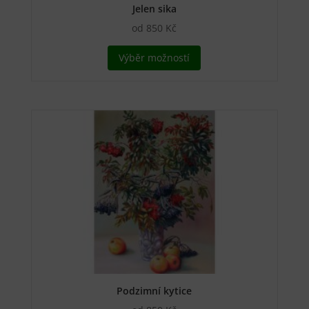
Jelen sika
od
850
Kč
Tento
Výběr možností
produkt
má
více
variant.
Možnosti
lze
vybrat
na
stránce
produktu
Podzimní kytice