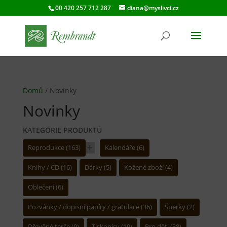
00 420 257 712 287
diana@myslivci.cz
Domů
/ Novinky
Novinky
KATEGORIE PRODUKTŮ
Reprodukce
163
Kalendáře
6
Knihy / CD
16
Dárky
5
Kožené zboží
4
Oblečení
6
Pozvánky / dopisní papíry / gratulace
36
Šperky
2
Dřevěné terče
9
Tiskopisy
19
Pro děti
38