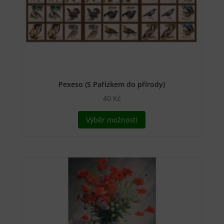
Pexeso (S Pařízkem do přírody)
40
Kč
Tento
Výběr možností
produkt
má
více
variant.
Možnosti
lze
vybrat
na
stránce