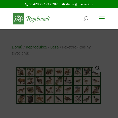
00 420 257 712 287
diana@myslivci.cz
Domů
/
Reprodukce
/
Béza
/ Pexetrio (Rodiny
živočichů)