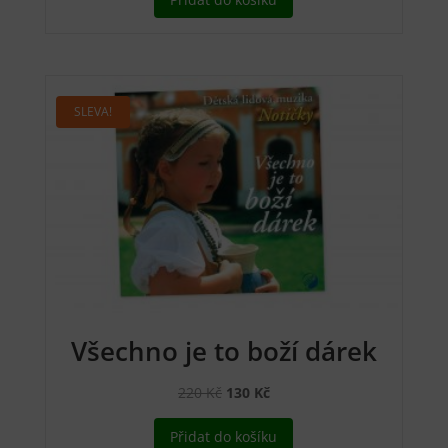
SLEVA!
Všechno je to boží dárek
Původní
Aktuální
220
Kč
130
Kč
cena
cena
Přidat do košíku
byla:
je: