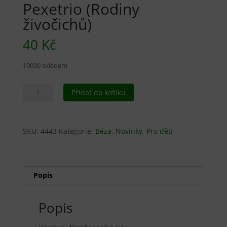
Pexetrio (Rodiny
živočichů)
40
Kč
10000 skladem
Pexetrio
Přidat do košíku
(Rodiny
živočichů)
množství
SKU:
4443
Kategorie:
Béza
,
Novinky
,
Pro děti
Popis
Popis