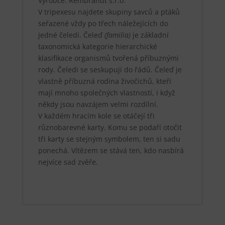
Výrobce: Rembrandt s.r.o.
V tripexesu najdete skupiny savců a ptáků
seřazené vždy po třech náležejících do
jedné čeledi. Čeleď
(familia)
je základní
taxonomická kategorie hierarchické
klasifikace organismů tvořená příbuznými
rody. Čeledi se seskupují do řádů. Čeleď je
vlastně příbuzná rodina živočichů, kteří
mají mnoho společných vlastností, i když
někdy jsou navzájem velmi rozdílní.
V každém hracím kole se otáčejí tři
různobarevné karty. Komu se podaří otočit
tři karty se stejným symbolem, ten si sadu
ponechá. Vítězem se stává ten, kdo nasbírá
nejvíce sad zvěře.