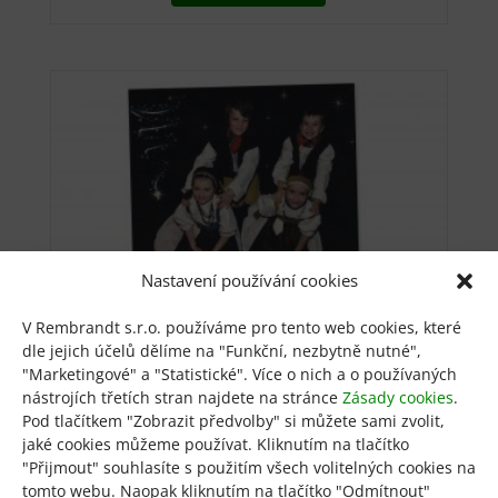
220 Kč.
130 Kč.
Nastavení používání cookies
V Rembrandt s.r.o. používáme pro tento web cookies, které
dle jejich účelů dělíme na "Funkční, nezbytně nutné",
A máme tu svátky
"Marketingové" a "Statistické". Více o nich a o používaných
nástrojích třetích stran najdete na stránce
Zásady cookies
.
Pod tlačítkem "Zobrazit předvolby" si můžete sami zvolit,
220
Kč
jaké cookies můžeme používat. Kliknutím na tlačítko
"Přijmout" souhlasíte s použitím všech volitelných cookies na
Přidat do košíku
tomto webu. Naopak kliknutím na tlačítko "Odmítnout"