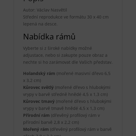
Autor: Václav Nasvětil
Střední reprodukce ve formátu 30 x 40 cm
lepená na desce.
Nabídka rámů
Vyberte si z široké nabídky možné
adjustace, nebo si zakupte pouze obraz a
nechte si ho zarámovat dle Vašich představ.
Holandský rám
(mořené masivní dřevo 6,5
x 3,2 cm)
Kůrovec světlý
(mořené dřevo s hlubokými
vrypy v barvě středně hnědé 4,5 x 1,3 cm)
Kůrovec tmavý
(mořené dřevo s hlubokými
vrypy v barvě tmavě hnědé 4,5 x 1,3 cm)
Přírodní rám
(dřevěný profilový rám v
přírodní barvě 2,8 x 2,2 cm)
Mořený rám
(dřevěný profilový rám v barvě