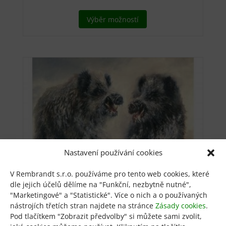
Tento
Výběr možností
produkt
má
více
variant.
Možnosti
lze
vybrat
na
stránce
produktu
Nastavení používání cookies
V Rembrandt s.r.o. používáme pro tento web cookies, které
dle jejich účelů dělíme na "Funkční, nezbytně nutné",
Dva divočáci
"Marketingové" a "Statistické". Více o nich a o používaných
nástrojích třetích stran najdete na stránce
Zásady cookies
.
Pod tlačítkem "Zobrazit předvolby" si můžete sami zvolit,
od
800
Kč