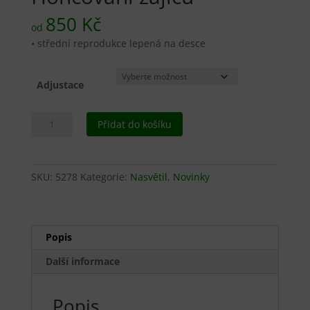
850
Kč
od
• střední reprodukce lepená na desce
Adjustace
Honcování
Přidat do košíku
zajíců
množství
SKU:
5278
Kategorie:
Nasvětil
,
Novinky
Popis
Další informace
Popis