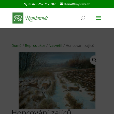
00 420 257 712 287
diana@myslivci.cz
Domů
/
Reprodukce
/
Nasvětil
/ Honcování zajíců
Honcování zajíců