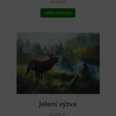
od
850
Kč
Tento
Výběr možností
produkt
má
více
variant.
Možnosti
lze
vybrat
na
stránce
produktu
Jelení výzva
od
850
Kč