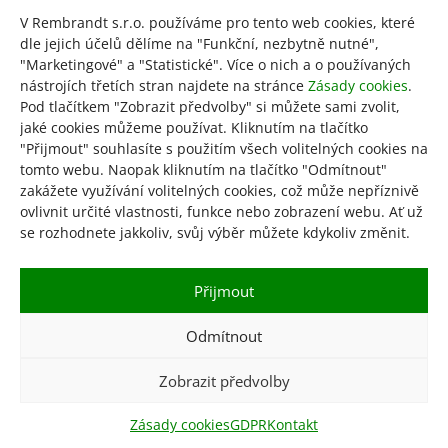
V Rembrandt s.r.o. používáme pro tento web cookies, které
dle jejich účelů dělíme na "Funkční, nezbytně nutné",
Selata
"Marketingové" a "Statistické". Více o nich a o používaných
nástrojích třetích stran najdete na stránce
Zásady cookies
.
Pod tlačítkem "Zobrazit předvolby" si můžete sami zvolit,
od
850
Kč
jaké cookies můžeme používat. Kliknutím na tlačítko
Tento
"Přijmout" souhlasíte s použitím všech volitelných cookies na
Výběr možností
produkt
tomto webu. Naopak kliknutím na tlačítko "Odmítnout"
má
zakážete využívání volitelných cookies, což může nepříznivě
více
ovlivnit určité vlastnosti, funkce nebo zobrazení webu. Ať už
variant.
se rozhodnete jakkoliv, svůj výběr můžete kdykoliv změnit.
Možnosti
Obchod
KGR
GDPR
lze
Přijmout
Obchodní podmínky
Zásady cookies
vybrat
Kontakt
na
Odmítnout
stránce
produktu
Zobrazit předvolby
© 2026 Rembrandt s.r.o. – obchod vydavatelství
Rembrandt
Zásady cookies
GDPR
Kontakt