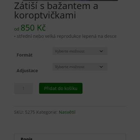
Zátiší s bažantem a
koroptvičkami
850
Kč
od
• střední nebo velká reprodukce lepená na desce
Formát
Adjustace
Zátiší
Přidat do košíku
s
bažantem
a
SKU:
5275
Kategorie:
Nasvětil
koroptvičkami
množství
Popis