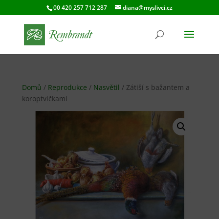
00 420 257 712 287
diana@myslivci.cz
Domů
/
Reprodukce
/
Nasvětil
/ Zátiší s bažantem a
koroptvičkami