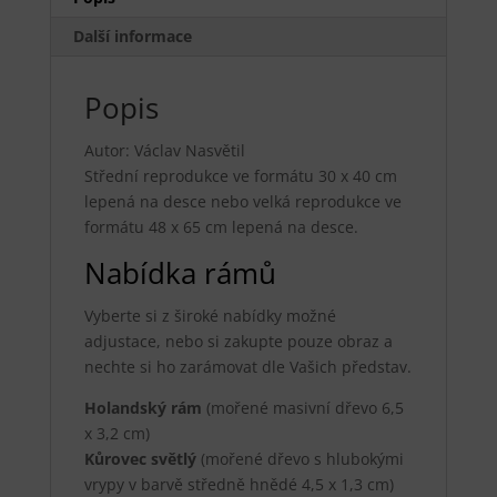
Další informace
Popis
Autor: Václav Nasvětil
Střední reprodukce ve formátu 30 x 40 cm
lepená na desce nebo velká reprodukce ve
formátu 48 x 65 cm lepená na desce.
Nabídka rámů
Vyberte si z široké nabídky možné
adjustace, nebo si zakupte pouze obraz a
nechte si ho zarámovat dle Vašich představ.
Holandský rám
(mořené masivní dřevo 6,5
x 3,2 cm)
Kůrovec světlý
(mořené dřevo s hlubokými
vrypy v barvě středně hnědé 4,5 x 1,3 cm)