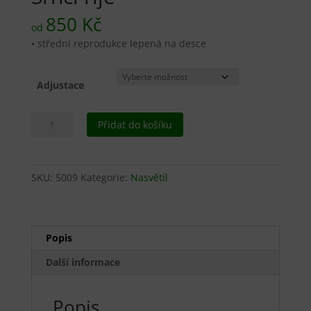
850
Kč
od
• střední reprodukce lepená na desce
Adjustace
Srnčí
Přidat do košíku
říje
množství
SKU:
5009
Kategorie:
Nasvětil
Popis
Další informace
Popis