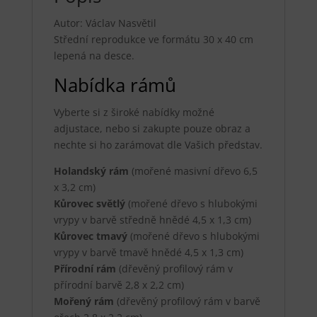
Autor: Václav Nasvětil
Střední reprodukce ve formátu 30 x 40 cm
lepená na desce.
Nabídka rámů
Vyberte si z široké nabídky možné
adjustace, nebo si zakupte pouze obraz a
nechte si ho zarámovat dle Vašich představ.
Holandský rám
(mořené masivní dřevo 6,5
x 3,2 cm)
Kůrovec světlý
(mořené dřevo s hlubokými
vrypy v barvě středně hnědé 4,5 x 1,3 cm)
Kůrovec tmavý
(mořené dřevo s hlubokými
vrypy v barvě tmavě hnědé 4,5 x 1,3 cm)
Přírodní rám
(dřevěný profilový rám v
přírodní barvě 2,8 x 2,2 cm)
Mořený rám
(dřevěný profilový rám v barvě