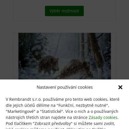
Tento
Výběr možností
produkt
má
více
variant.
Možnosti
lze
vybrat
na
stránce
produktu
Nastavení používání cookies
V Rembrandt s.r.o. používáme pro tento web cookies, které
dle jejich účelů dělíme na "Funkční, nezbytně nutné",
Divočáci v běhu
"Marketingové" a "Statistické". Více o nich a o používaných
nástrojích třetích stran najdete na stránce
Zásady cookies
.
Pod tlačítkem "Zobrazit předvolby" si můžete sami zvolit,
od
850
Kč