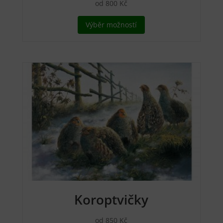
od
800
Kč
Tento
Výběr možností
produkt
má
více
variant.
Možnosti
lze
vybrat
na
stránce
produktu
Koroptvičky
od
850
Kč