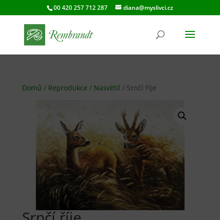
00 420 257 712 287
diana@myslivci.cz
Domů
/
Reprodukce
/
Nasvětil
/ Srnčí říje
Srnčí říje