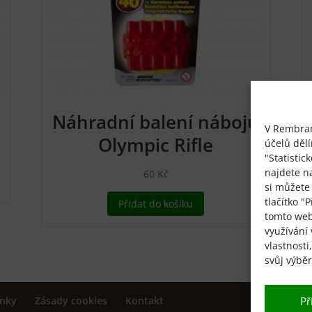
Náhradní balení nábojů
V Rembrand
Olympic Rifle
účelů děl
"Statistic
najdete n
60
Kč
si můžete
tlačítko "
Přidat do košíku
tomto web
využívání 
vlastnosti
svůj výbě
Př
nky
Zásady cookies
Kontakt