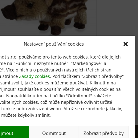
Nastavení používání cookies
Divočák
t s.r.o. používáme pro tento web cookies, které dle jejich
íme na "Funkční, nezbytně nutné", "Marketingové" a
od
330
Kč
300
Kč
ké". Více o nich a o používaných nástrojích třetích stran
Tento
a stránce
Zásady cookies
. Pod tlačítkem "Zobrazit předvolby"
Výběr možností
produkt
 sami zvolit, jaké cookies můžeme používat. Kliknutím na
má
Přijmout" souhlasíte s použitím všech volitelných cookies na
více
u. Naopak kliknutím na tlačítko "Odmítnout" zakážete
variant.
volitelných cookies, což může nepříznivě ovlivnit určité
, funkce nebo zobrazení webu. Ať už se rozhodnete jakkoliv,
Možnosti
r můžete kdykoliv změnit.
lze
vybrat
na
ijmout
Odmítnout
Zobrazit předvolby
stránce