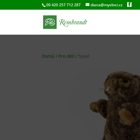
00 420 257 712 287
diana@myslivci.cz
Domů
/
Pro děti
/ Sysel