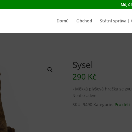
Můj úč
Domů
Obchod
Státní správa | 
Sysel
290
Kč
• Měkká plyšová hračka se zv
Není skladem
SKU:
9490
Kategorie:
Pro děti