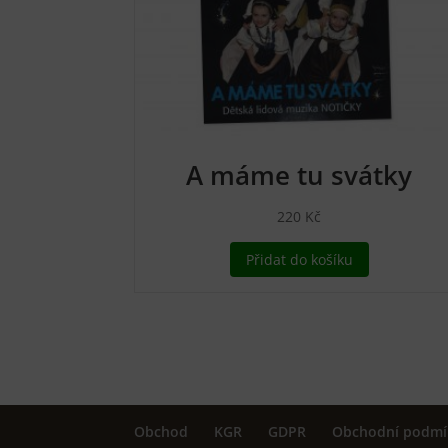
A máme tu svátky
220
Kč
Přidat do košíku
Obchod
KGR
GDPR
Obchodní podmí