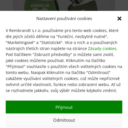
Nastavení používání cookies
V Rembrandt s.r.o. používáme pro tento web cookies, které
dle jejich účelů dělíme na "Funkční, nezbytně nutné",
Bavlněná obličejová maska
"Marketingové" a "Statistické". Více o nich a o používaných
nástrojích třetích stran najdete na stránce
Zásady cookies
.
Pod tlačítkem "Zobrazit předvolby" si můžete sami zvolit,
245
Kč
jaké cookies můžeme používat. Kliknutím na tlačítko
Tento
"Přijmout" souhlasíte s použitím všech volitelných cookies na
Výběr možností
produkt
tomto webu. Naopak kliknutím na tlačítko "Odmítnout"
má
zakážete využívání volitelných cookies, což může nepříznivě
více
ovlivnit určité vlastnosti, funkce nebo zobrazení webu. Ať už
variant.
se rozhodnete jakkoliv, svůj výběr můžete kdykoliv změnit.
Možnosti
Obchod
KGR
GDPR
lze
Přijmout
Obchodní podmínky
Zásady cookies
vybrat
Kontakt
na
Odmítnout
stránce
produktu