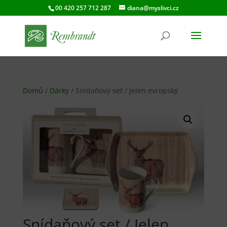
00 420 257 712 287
diana@myslivci.cz
Domů
/
Dárky
/ Snídaňový set / Jelen evropský
Snídaňový set / Jelen