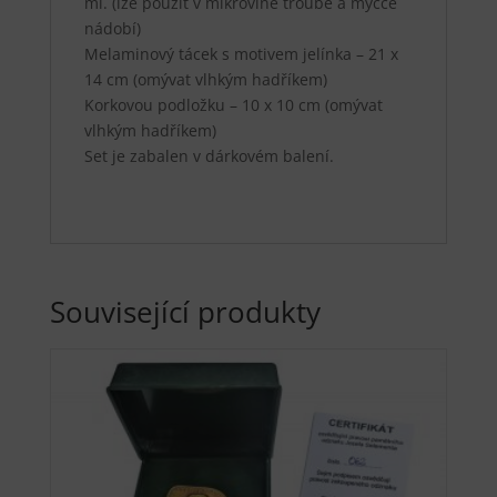
ml. (lze použít v mikrovlné troubě a myčce
nádobí)
Melaminový tácek s motivem jelínka – 21 x
14 cm (omývat vlhkým hadříkem)
Korkovou podložku – 10 x 10 cm (omývat
vlhkým hadříkem)
Set je zabalen v dárkovém balení.
Související produkty