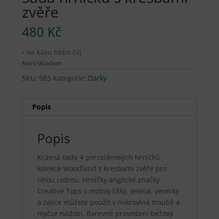
zvěře
480
Kč
• na kávu nebo čaj
Není skladem
SKU:
983
Kategorie:
Dárky
Popis
Popis
Krásná sada 4 porcelánových hrníčků
kolekce Woodland s kresbami zvěře pro
celou rodinu. Hrníčky anglické značky
Creative Tops s motivy lišky, jelena, veverky
a zajíce můžete použít v mikrovlné troubě a
myčce nádobí. Barevné provedení béžový