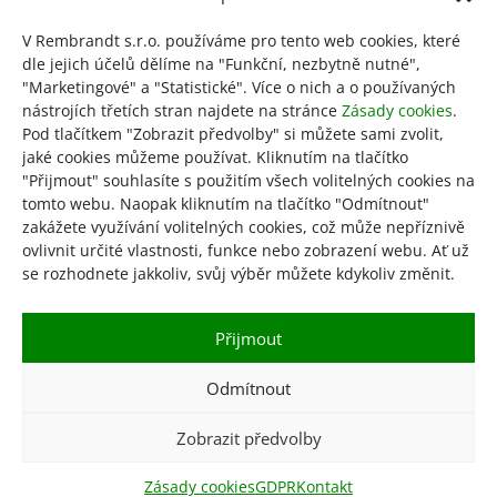
V Rembrandt s.r.o. používáme pro tento web cookies, které
dle jejich účelů dělíme na "Funkční, nezbytně nutné",
Bavlněná obličejová maska
"Marketingové" a "Statistické". Více o nich a o používaných
nástrojích třetích stran najdete na stránce
Zásady cookies
.
Pod tlačítkem "Zobrazit předvolby" si můžete sami zvolit,
245
Kč
jaké cookies můžeme používat. Kliknutím na tlačítko
Tento
"Přijmout" souhlasíte s použitím všech volitelných cookies na
Výběr možností
produkt
tomto webu. Naopak kliknutím na tlačítko "Odmítnout"
má
zakážete využívání volitelných cookies, což může nepříznivě
více
ovlivnit určité vlastnosti, funkce nebo zobrazení webu. Ať už
variant.
se rozhodnete jakkoliv, svůj výběr můžete kdykoliv změnit.
Možnosti
Obchod
KGR
GDPR
lze
Přijmout
Obchodní podmínky
Zásady cookies
vybrat
Kontakt
na
Odmítnout
stránce
produktu
Zobrazit předvolby
© 2026 Rembrandt s.r.o. – obchod vydavatelství
Rembrandt
Zásady cookies
GDPR
Kontakt