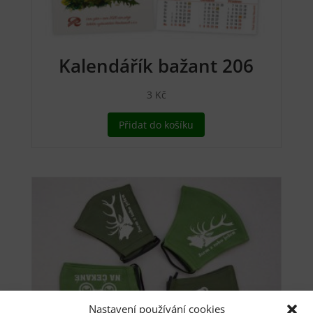
Kalendářík bažant 206
3
Kč
Přidat do košíku
Nastavení používání cookies