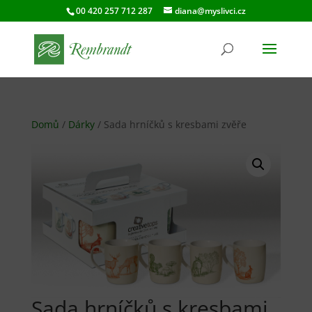
00 420 257 712 287
diana@myslivci.cz
Domů
/
Dárky
/ Sada hrníčků s kresbami zvěře
Sada hrníčků s kresbami