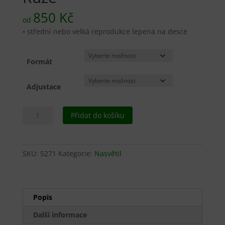
850
Kč
od
• střední nebo velká reprodukce lepená na desce
Formát
Adjustace
Růže
Přidat do košíku
množství
SKU:
5271
Kategorie:
Nasvětil
Popis
Další informace