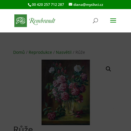
00 420 257 712 287
diana@myslivci.cz
Domů
/
Reprodukce
/
Nasvětil
/ Růže
Růže