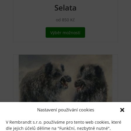
Selata
od
850
Kč
Tento
Výběr možností
produkt
má
více
variant.
Možnosti
lze
vybrat
na
stránce
produktu
Nastavení používání cookies
V Rembrandt s.r.o. používáme pro tento web cookies, které
dle jejich účelů dělíme na "Funkční, nezbytně nutné",