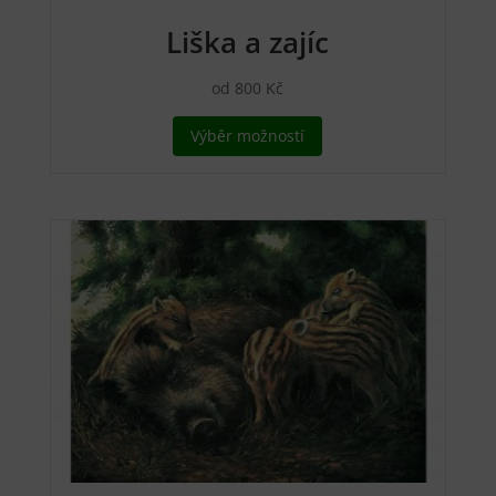
Liška a zajíc
od
800
Kč
Tento
Výběr možností
produkt
má
více
variant.
Možnosti
lze
vybrat
na
stránce
produktu