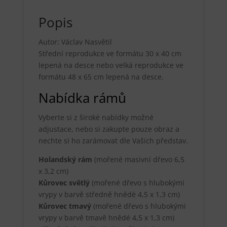
Popis
Autor: Václav Nasvětil
Střední reprodukce ve formátu 30 x 40 cm
lepená na desce nebo velká reprodukce ve
formátu 48 x 65 cm lepená na desce.
Nabídka rámů
Vyberte si z široké nabídky možné
adjustace, nebo si zakupte pouze obraz a
nechte si ho zarámovat dle Vašich představ.
Holandský rám
(mořené masivní dřevo 6,5
x 3,2 cm)
Kůrovec světlý
(mořené dřevo s hlubokými
vrypy v barvě středně hnědé 4,5 x 1,3 cm)
Kůrovec tmavý
(mořené dřevo s hlubokými
vrypy v barvě tmavě hnědé 4,5 x 1,3 cm)