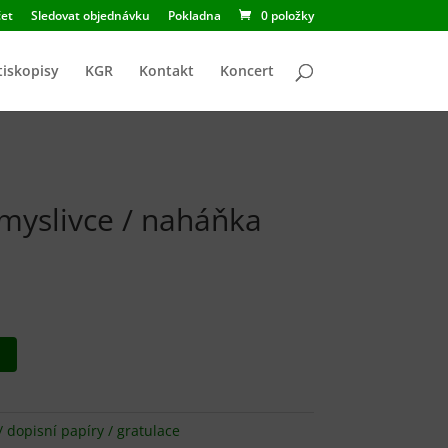
et
Sledovat objednávku
Pokladna
0 položky
tiskopisy
KGR
Kontakt
Koncert
myslivce / naháňka
u
 dopisní papíry / gratulace