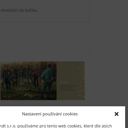
 množství do košíku.
Nastavení používání cookies
Pozvánka na lov / na
t s.r.o. používáme pro tento web cookies, které dle jejich