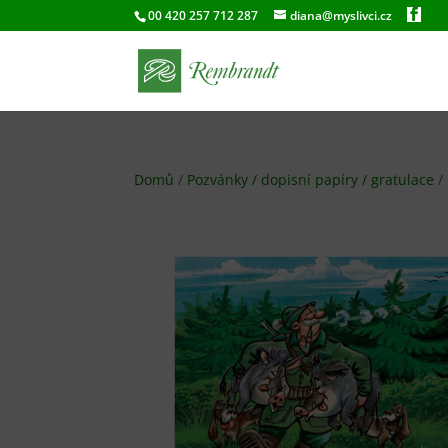
00 420 257 712 287
diana@myslivci.cz
Domů
/
Pozvánky / dopisní papíry / gratulace
/