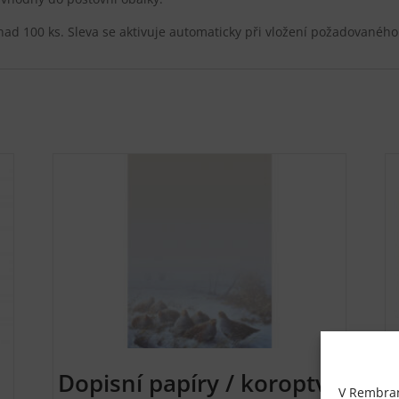
nad 100 ks. Sleva se aktivuje automaticky při vložení požadovaného
Dopisní papíry / koroptve
V Rembrand