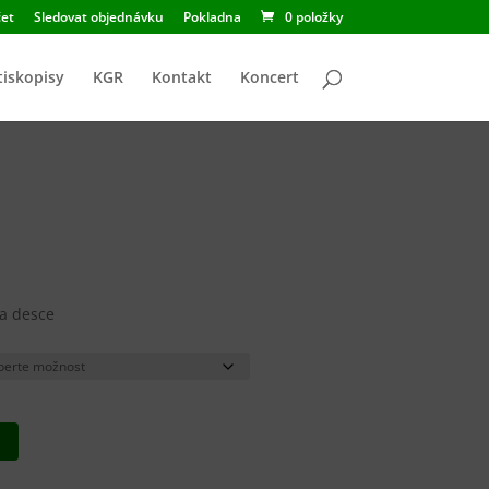
et
Sledovat objednávku
Pokladna
0 položky
tiskopisy
KGR
Kontakt
Koncert
na desce
u