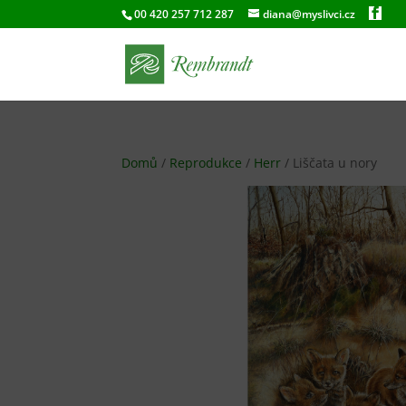
00 420 257 712 287
diana@myslivci.cz
Domů
/
Reprodukce
/
Herr
/ Liščata u nory