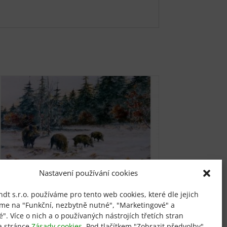
Nastavení používání cookies
t s.r.o. používáme pro tento web cookies, které dle jejich
Divočáci na kraji remízku
íme na "Funkční, nezbytně nutné", "Marketingové" a
ké". Více o nich a o používaných nástrojích třetích stran
a stránce
Zásady cookies
. Pod tlačítkem "Zobrazit předvolby"