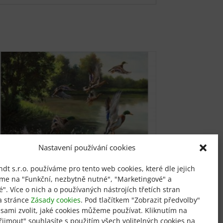
Nastavení používání cookies
t s.r.o. používáme pro tento web cookies, které dle jejich
Vzlétající kachny
íme na "Funkční, nezbytně nutné", "Marketingové" a
ké". Více o nich a o používaných nástrojích třetích stran
a stránce
Zásady cookies
. Pod tlačítkem "Zobrazit předvolby"
od
850
Kč
 sami zvolit, jaké cookies můžeme používat. Kliknutím na
Tento
Přijmout" souhlasíte s použitím všech volitelných cookies na
Výběr možností
produkt