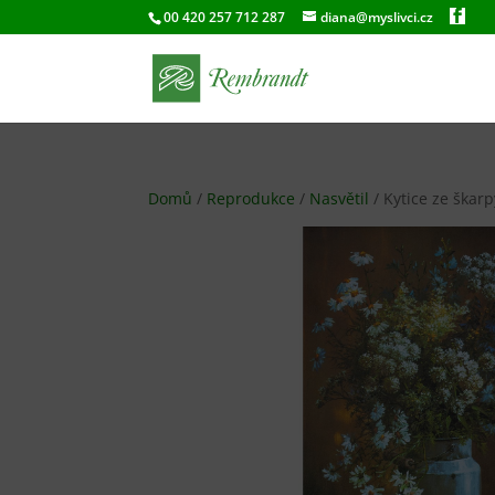
00 420 257 712 287
diana@myslivci.cz
Domů
/
Reprodukce
/
Nasvětil
/ Kytice ze škarp