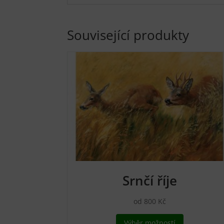
Související produkty
Srnčí říje
od
800
Kč
Tento
Výběr možností
produkt