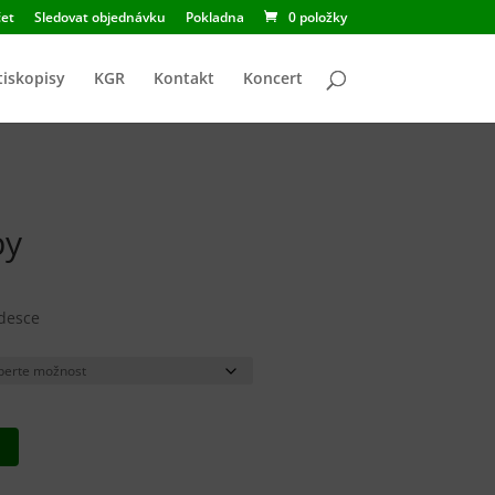
et
Sledovat objednávku
Pokladna
0 položky
tiskopisy
KGR
Kontakt
Koncert
py
 desce
u