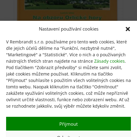
Nastavení používání cookies
V Rembrandt s.r.o. používáme pro tento web cookies, které
dle jejich účelů dělíme na "Funkční, nezbytně nutné",
Na obzoru Orlické Hory
"Marketingové" a "Statistické". Více o nich a o používaných
nástrojích třetích stran najdete na stránce
Zásady cookies
.
Pod tlačítkem "Zobrazit předvolby" si můžete sami zvolit,
300
Kč
jaké cookies můžeme používat. Kliknutím na tlačítko
"Přijmout" souhlasíte s použitím všech volitelných cookies na
Přidat do košíku
tomto webu. Naopak kliknutím na tlačítko "Odmítnout"
zakážete využívání volitelných cookies, což může nepříznivě
ovlivnit určité vlastnosti, funkce nebo zobrazení webu. Ať už
se rozhodnete jakkoliv, svůj výběr můžete kdykoliv změnit.
Obchod
KGR
GDPR
Přijmout
Obchodní podmínky
Zásady cookies
Kontakt