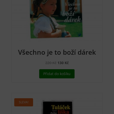
Všechno je to boží dárek
Původní
Aktuální
220
Kč
130
Kč
cena
cena
Přidat do košíku
byla:
je:
220 Kč.
130 Kč.
SLEVA!