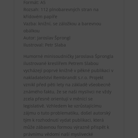
Formát: A5
Rozsah: 112 plnobarevných stran na
křídovém papíře
Vazba: knižní, se záložkou a barevnou
obálkou
Autor: Jaroslav Šprongl
Ilustroval: Petr Slaba
Humorné minisoudničky Jaroslava Šprongla
ilustrované kreslířem Petrem Slabou
vycházejí poprvé knižně v pěkné publikaci v
nakladatelství Rembrandt s.r.o. Projekt
vznikl před pěti lety na základě všeobecně
známého faktu, že se naši myslivci ne vždy
zcela přesně orientují v měnící se
legislativě. Vzhledem ke vzrůstajícímu
zájmu o tuto problematiku, došel autorský
tým k rozhodnutí vydat publikaci, která
může zábavnou formou výrazně přispět k
právnímu vědomí naší myslivecké