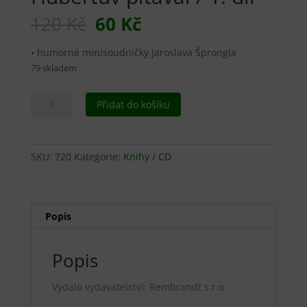
Původní
Aktuální
120
Kč
60
Kč
cena
cena
byla:
je:
• humorné minisoudničky Jaroslava Šprongla
120 Kč.
60 Kč.
79 skladem
Hubertův
Přidat do košíku
pitaval
/
1.
SKU:
720
Kategorie:
Knihy / CD
díl
množství
Popis
Popis
Vydalo vydavatelství: Rembrandt s.r.o.