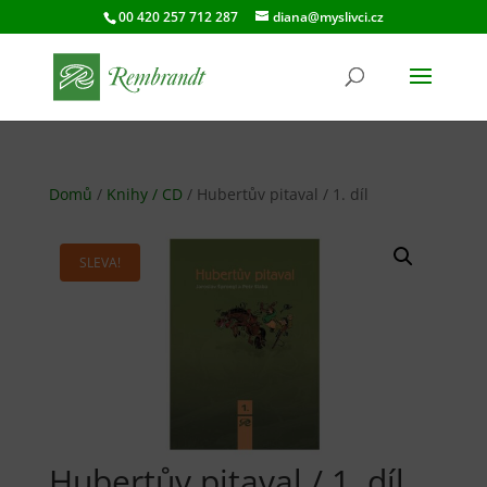
00 420 257 712 287
diana@myslivci.cz
Domů
/
Knihy / CD
/ Hubertův pitaval / 1. díl
SLEVA!
Hubertův pitaval / 1. díl