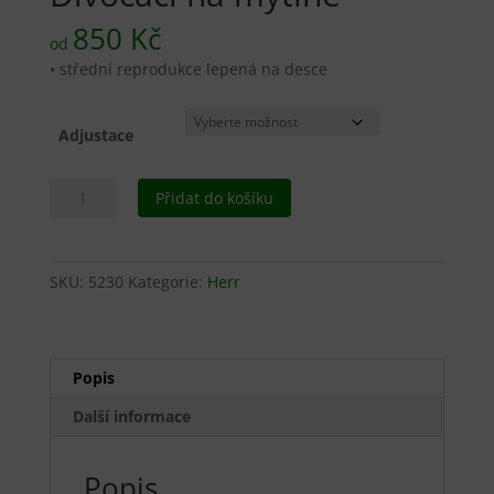
850
Kč
od
• střední reprodukce lepená na desce
Adjustace
Divočáci
Přidat do košíku
na
mýtině
množství
SKU:
5230
Kategorie:
Herr
Popis
Další informace
Popis