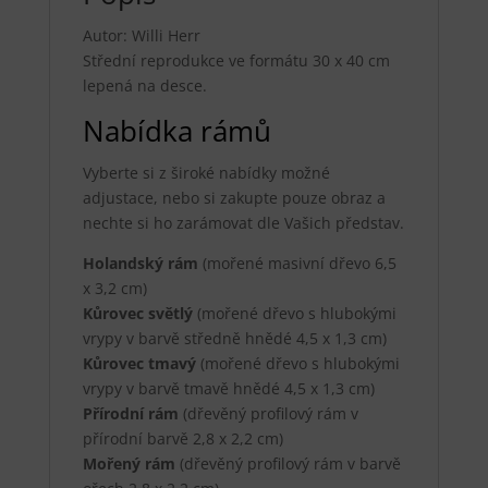
Autor: Willi Herr
Střední reprodukce ve formátu 30 x 40 cm
lepená na desce.
Nabídka rámů
Vyberte si z široké nabídky možné
adjustace, nebo si zakupte pouze obraz a
nechte si ho zarámovat dle Vašich představ.
Holandský rám
(mořené masivní dřevo 6,5
x 3,2 cm)
Kůrovec světlý
(mořené dřevo s hlubokými
vrypy v barvě středně hnědé 4,5 x 1,3 cm)
Kůrovec tmavý
(mořené dřevo s hlubokými
vrypy v barvě tmavě hnědé 4,5 x 1,3 cm)
Přírodní rám
(dřevěný profilový rám v
přírodní barvě 2,8 x 2,2 cm)
Mořený rám
(dřevěný profilový rám v barvě