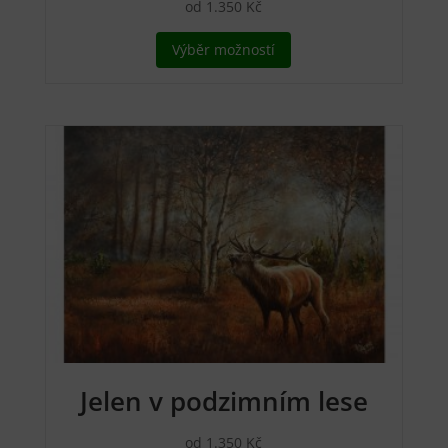
od
1.350
Kč
Tento
Výběr možností
produkt
má
více
variant.
Možnosti
lze
vybrat
na
stránce
produktu
Jelen v podzimním lese
od
1.350
Kč