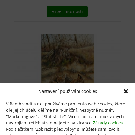
Tento
Výběr možností
produkt
má
více
variant.
Možnosti
lze
vybrat
na
stránce
produktu
Nastavení používání cookies
V Rembrandt s.r.o. používáme pro tento web cookies, které
dle jejich účelů dělíme na "Funkční, nezbytně nutné",
Liščata u nory
"Marketingové" a "Statistické". Více o nich a o používaných
nástrojích třetích stran najdete na stránce
Zásady cookies
.
Pod tlačítkem "Zobrazit předvolby" si můžete sami zvolit,
od
850
Kč