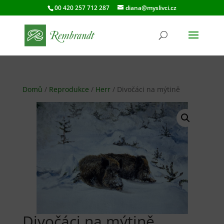
00 420 257 712 287
diana@myslivci.cz
Domů
/
Reprodukce
/
Herr
/ Divočáci na mýtině
Divočáci na mýtině