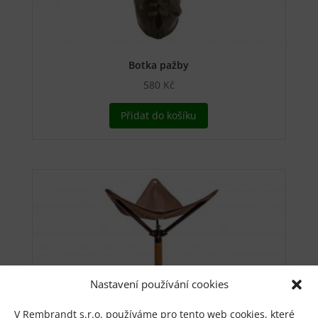
Botka pažby
580
Kč
Přidat do košíku
Nastavení používání cookies
V Rembrandt s.r.o. používáme pro tento web cookies, které