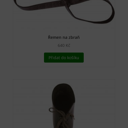
produktu
Řemen na zbraň
640
Kč
Přidat do košíku