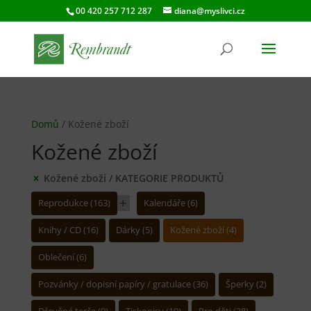
00 420 257 712 287
diana@myslivci.cz
Domů
/ Kožené zboží
Kožené zboží
Kožené zboží
KATEGORIE PRODUKTŮ
Reprodukce
163
Kalendáře
6
Knihy / CD
16
Dárky
5
Kožené zboží
4
Oblečení
6
Pozvánky / dopisní papíry / gratulace
36
Šperky
2