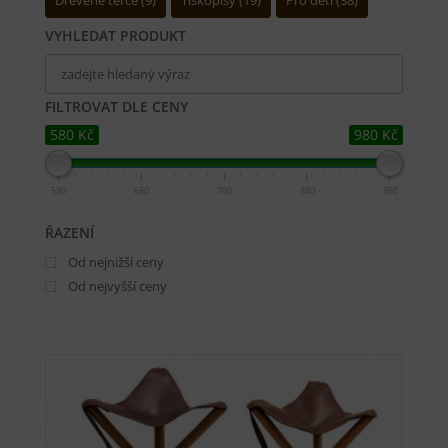
Dřevěné terče
9
Tiskopisy
19
Pro děti
38
VYHLEDAT PRODUKT
FILTROVAT DLE CENY
580 Kč
980 Kč
580
680
780
880
980
ŘAZENÍ
Od nejnižší ceny
Od nejvyšší ceny